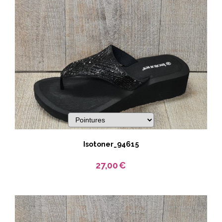
Isotoner_94615
27,00
€