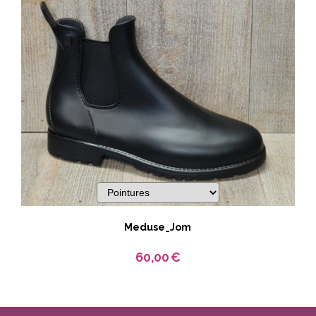
Meduse_Jom
60,00
€