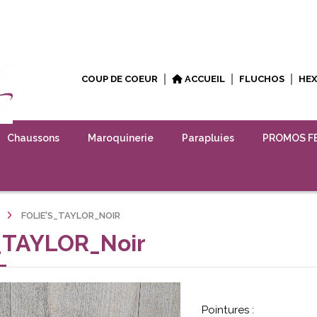
COUP DE COEUR
ACCUEIL
FLUCHOS
HE
Chaussons
Maroquinerie
Parapluies
PROMOS F
FOLIE'S_TAYLOR_NOIR
s_TAYLOR_Noir
Pointures :