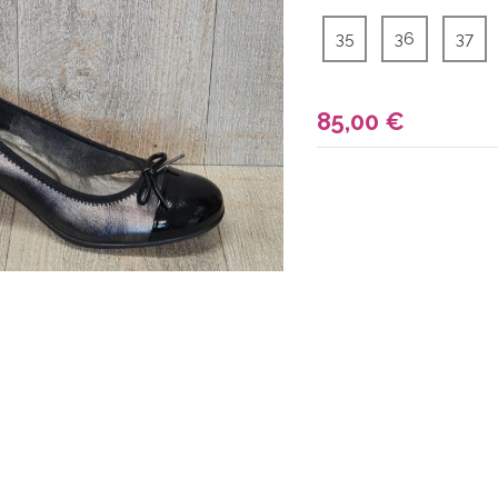
35
36
37
85,00
€