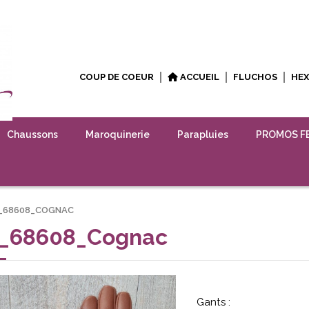
COUP DE COEUR
ACCUEIL
FLUCHOS
HE
Chaussons
Maroquinerie
Parapluies
PROMOS F
R_68608_COGNAC
r_68608_Cognac
Gants :