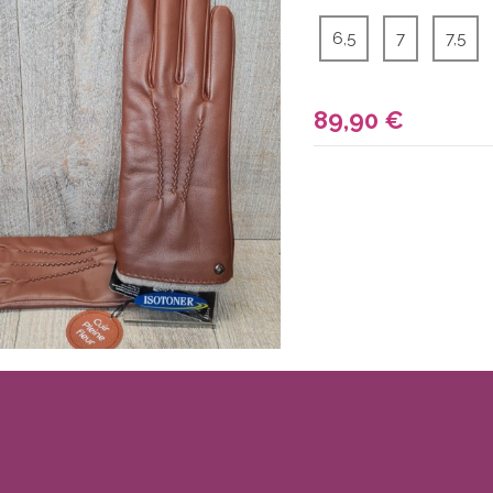
6,5
7
7,5
89,90
€