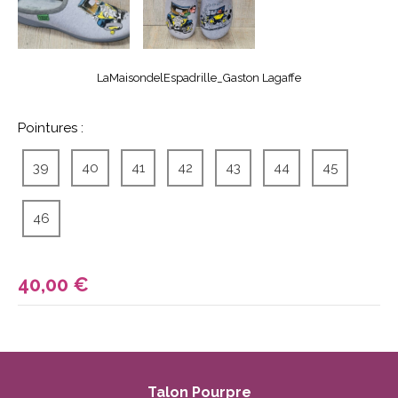
LaMaisondelEspadrille_Gaston Lagaffe
Pointures :
39
40
41
42
43
44
45
46
40,00
€
Talon Pourpre