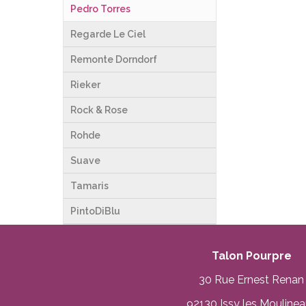
Pedro Torres
Regarde Le Ciel
Remonte Dorndorf
Rieker
Rock & Rose
Rohde
Suave
Tamaris
PintoDiBlu
Talon Pourpre
30 Rue Ernest Renan
92130 Issy les Mouline