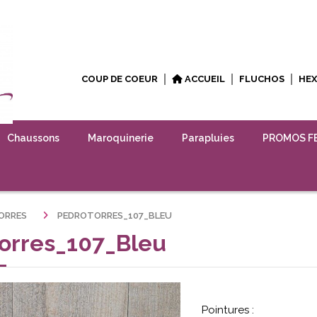
COUP DE COEUR
ACCUEIL
FLUCHOS
HE
Chaussons
Maroquinerie
Parapluies
PROMOS F
ORRES
PEDROTORRES_107_BLEU
orres_107_Bleu
Pointures :