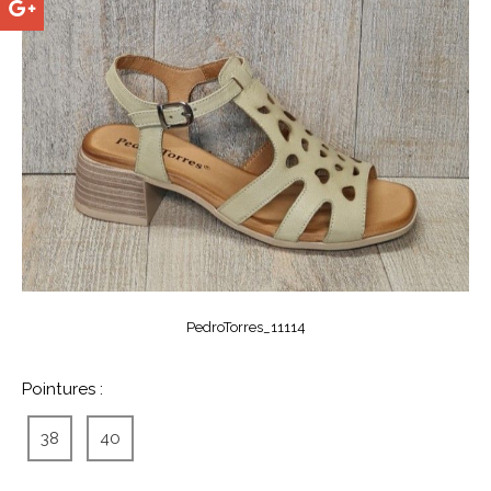
PedroTorres_11114
Pointures :
38
40