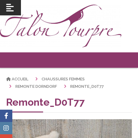
ACCUEIL
CHAUSSURES FEMMES
REMONTE DORNDORF
REMONTE_D0T77
Remonte_D0T77