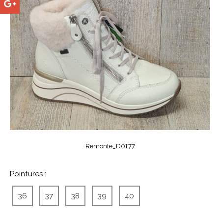
Remonte_D0T77
Pointures :
36
37
38
39
40