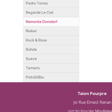
Pedro Torres
Regarde Le Ciel
Remonte Dorndorf
Rieker
Rock & Rose
Rohde
Suave
Tamaris
PintoDiBlu
Talon Pourpre
30 Rue Ernest Renan
92130 Issy les Mouline