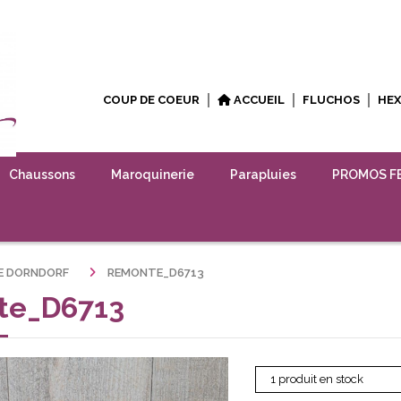
COUP DE COEUR
ACCUEIL
FLUCHOS
HE
Chaussons
Maroquinerie
Parapluies
PROMOS F
E DORNDORF
REMONTE_D6713
te_D6713
1 produit en stock