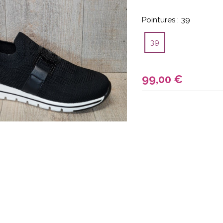
Pointures :
39
39
99,00
€