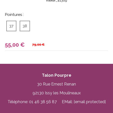
Rieker_41369
Pointures :
37
38
55,00
€
79,00 €
Talon Pourpre
30 Rue Ernest Renan
92130 Issy les Moulineaux
Téléphone: 01 46 38 56 87 EMail:
[email protected]