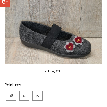
Rohde_2228
Pointures :
36
39
40